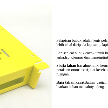
Pelapisan bubuk adalah jenis pela
lebih tebal daripada lapisan pelap
Lapisan cat bubuk cocok untuk beb
terhadap toleransi dan mengingin
S
baja tahan karat
memiliki kema
peralatan otomatisasi, alat keseh
ruangan.
Baja tahan karat
Bagian-bagian 
biarkan bahan mentahnya dengan fi