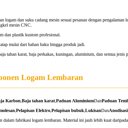
n logam dan suku cadang mesin sesuai pesanan dengan pengalaman leb
engkel mesin CNC.
 dan plastik kustom profesional.
tap mulai dari bahan baku hingga produk jadi.
ja tahan karat, baja perkakas, kuningan, aluminium, dan semua jenis pl
mponen Logam Lembaran
ja Karbon
,
Baja tahan karat
,
Paduan Aluminium
Dan
Paduan Tem
molesan
,
Pelapisan Elektro
,
Pelapisan bubuk
,
Lukisan
Dan
Anodisasi
 dalam fabrikasi logam lembaran. Material ini jauh lebih kuat daripada