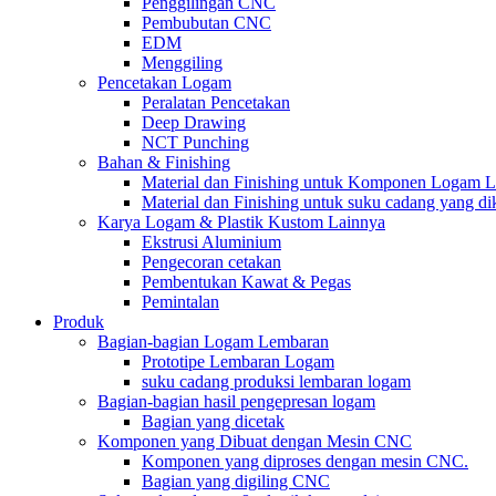
Penggilingan CNC
Pembubutan CNC
EDM
Menggiling
Pencetakan Logam
Peralatan Pencetakan
Deep Drawing
NCT Punching
Bahan & Finishing
Material dan Finishing untuk Komponen Logam 
Material dan Finishing untuk suku cadang yang 
Karya Logam & Plastik Kustom Lainnya
Ekstrusi Aluminium
Pengecoran cetakan
Pembentukan Kawat & Pegas
Pemintalan
Produk
Bagian-bagian Logam Lembaran
Prototipe Lembaran Logam
suku cadang produksi lembaran logam
Bagian-bagian hasil pengepresan logam
Bagian yang dicetak
Komponen yang Dibuat dengan Mesin CNC
Komponen yang diproses dengan mesin CNC.
Bagian yang digiling CNC