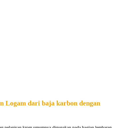
 Logam dari baja karbon dengan
, dan pelapisan krom umumnya digunakan pada bagian lembaran