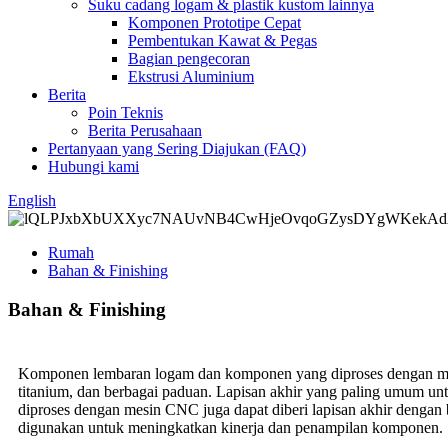
Suku cadang logam & plastik kustom lainnya
Komponen Prototipe Cepat
Pembentukan Kawat & Pegas
Bagian pengecoran
Ekstrusi Aluminium
Berita
Poin Teknis
Berita Perusahaan
Pertanyaan yang Sering Diajukan (FAQ)
Hubungi kami
English
Rumah
Bahan & Finishing
Bahan & Finishing
Komponen lembaran logam dan komponen yang diproses dengan mesin 
titanium, dan berbagai paduan. Lapisan akhir yang paling umum un
diproses dengan mesin CNC juga dapat diberi lapisan akhir dengan 
digunakan untuk meningkatkan kinerja dan penampilan komponen.